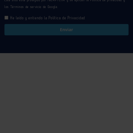
los
Términos de servicio
de Google.
He leído y entiendo la
Política de Privacidad
Enviar