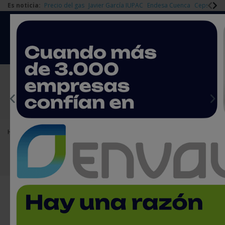
Es noticia:
Precio del gas
Javier García IUPAC
Endesa Cuenca
Cepsa Quí
|
Redes Sociales
Es noticia
Login empresas
Registro
EMPRESAS PREMIUM
Home
Agenda
Cursos y jornadas
Jornada debate sobre Plástico y Economía Circular
Jornada debate sobre