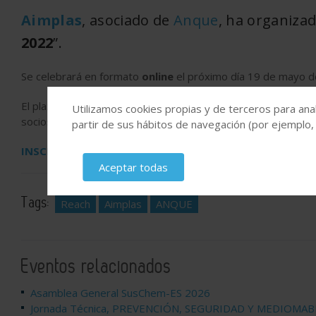
Aimplas
, asociado de
Anque
, ha organizad
2022
”.
Se celebrará en formato
online
el próximo día 19 de mayo d
El plazo preinscripción
finaliza el 18 de mayo 2022
o hasta 
Utilizamos cookies propias y de terceros para anal
socios y asociados disfrutarán de la misma tarifa especial qu
partir de sus hábitos de navegación (por ejemplo,
INSCRIPCION
Aceptar todas
Tags:
Reach
Aimplas
ANQUE
Eventos relacionados
Asamblea General SusChem-ES 2026
Jornada Técnica, PREVENCIÓN, SEGURIDAD Y MEDIOMA