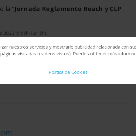
o la “
Jornada Reglamento Reach y CLP
e 2022 (9:55h-12:15h).
completar aforo. Anque, será colaborador de la Jornada y sus
izar nuestros servicios y mostrarle publicidad relacionada con su
e los asociados a Aimplas.
 páginas visitadas o videos vistos). Puedes obtener más informaci
Política de Cookies
BIENTE