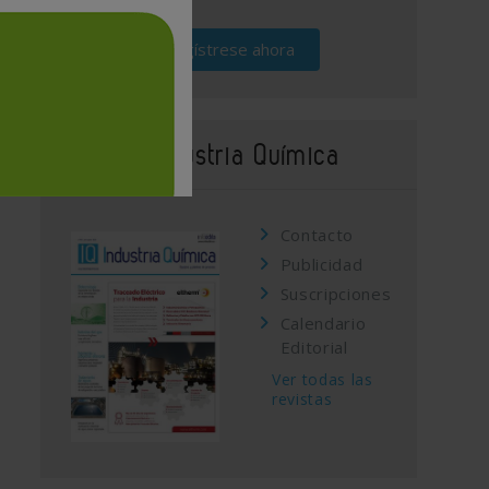
Regístrese ahora
Revista Industria Química
Contacto
Publicidad
Suscripciones
Calendario
Editorial
Ver todas las
revistas