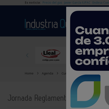
Es noticia:
Precio del gas
Javier García IUPAC
Endesa Cue
Home
Agenda
Cursos y jornadas
Jornada
Jornada Reglamento Reach y CL