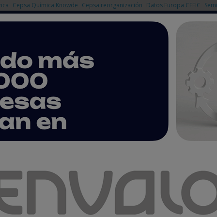
nca
Cepsa Química Knowde
Cepsa reorganización
Datos Europa CEFIC
Semi
NOTICIAS
PRODUCTOS
AGENDA
EMPRESAS PREMIUM
 Reglamento Reach y CLP 2022
P 2022