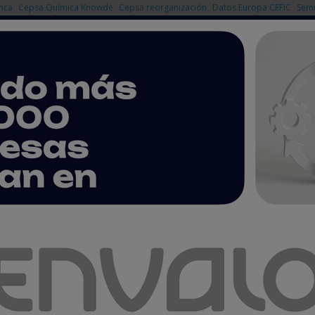
nca
Cepsa Química Knowde
Cepsa reorganización
Datos Europa CEFIC
Semi
NOTICIAS
PRODUCTOS
AGENDA
EMPRESAS PREMIUM
Techsolids sobre gestión y control de sólidos
y control de sólidos