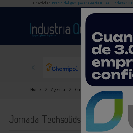
Es noticia:
Precio del gas
Javier García IUPAC
Endesa Cue
Home
Agenda
Cursos y jornadas
Jornada 
Jornada Techsolids sobre gestión 