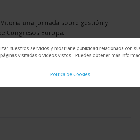
Vitoria una jornada sobre gestión y
o de Congresos Europa.
stituto de Tecnología Cerámica; Gonzalo Villar, director
izar nuestros servicios y mostrarle publicidad relacionada con su
ez, director Técnico y Co-fundador de QE2 eConsulting;
 páginas visitadas o videos vistos). Puedes obtener más informaci
ATEX del LOM; Ricardo Díaz, director de Transformación
tek.
Política de Cookies