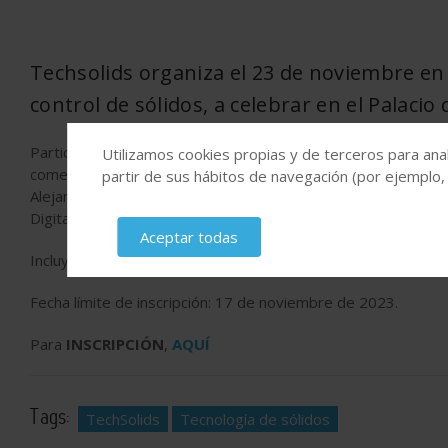
Techsolids organiza el 23 de noviembre en 
control de sólidos, a celebrar en el Palaci
Participarán, José Gustavo Mallol Gasch, director de AICE- In
Utilizamos cookies propias y de terceros para anal
comercial y Co-fundador de QE2 eConsulting, y Alfonso Álvar
partir de sus hábitos de navegación (por ejemplo,
Alejandro Coto Villa, responsable del área de instalaciones 
Digital de AINIA; Aitor Peña Pérez, director técnico de Haize
Aceptar todas
Incluye desayuno y almuerzo.
Fecha límite de inscripción: 17 de noviembre de 2023.
Para
INSCRIPCIÓN
,
AQUÍ
Tags:
TechSolids
Tecnología de sólidos