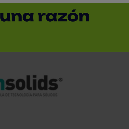
7.00h
< Volver