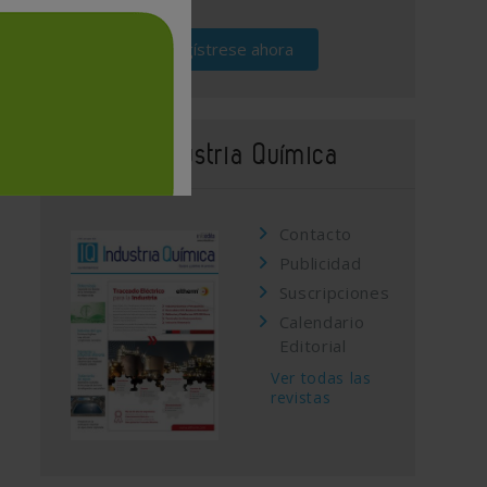
Regístrese ahora
Revista Industria Química
Contacto
Publicidad
Suscripciones
Calendario
Editorial
Ver todas las
revistas