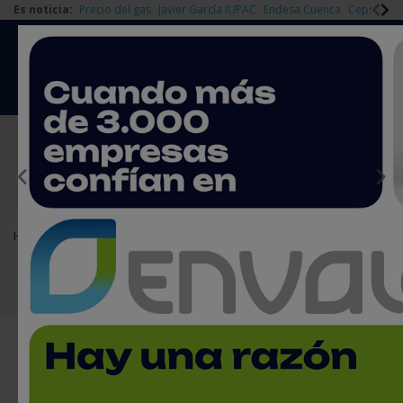
Es noticia:
Precio del gas
Javier García IUPAC
Endesa Cuenca
Cepsa Quí
|
Redes Sociales
Es noticia
Login empresas
Registro
EMPRESAS PREMIUM
Home
Agenda
Cursos y jornadas
Jornadas técnicas sobre tecnología de membranas
Jornadas técnicas sobre