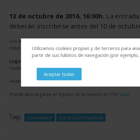
13 de octubre de 2016
,
16:00h
. La entrada
deberán inscribirse antes del 10 de octubr
Los
objetivos de la reunión
son que el asistente conozca l
industriales, principalmente en lo relativo a su hardware, so
Utilizamos cookies propias y de terceros para anal
partir de sus hábitos de navegación (por ejemplo,
Lugar de celebración
: Salón de actos de la Facultad de Ed
Ciudad Universitaria, C/ Juan del Rosal, 14
Aceptar todas
Realice su inscripción en la página web de
ISA Sección Españo
Puede descargarse el tríptico de la reunión en PDF
aquí
Tags:
Controlador
Isa Sección Española