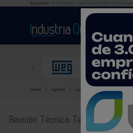
Es noticia:
Precio del gas
Javier García IUPAC
Endesa Cue
Home
Agenda
Cursos y jornadas
Reunión 
Reunión Técnica Tendencias en C