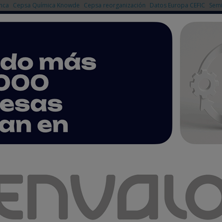
nca
Cepsa Química Knowde
Cepsa reorganización
Datos Europa CEFIC
Semi
NOTICIAS
PRODUCTOS
AGENDA
EMPRESAS PREMIUM
Técnica Tendencias en Controladores Programables (PLCs)
ontroladores Programables (PLCs)