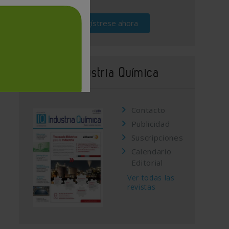
Regístrese ahora
Revista Industria Química
Contacto
Publicidad
Suscripciones
Calendario
Editorial
Ver todas las
revistas