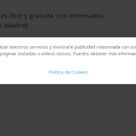
 es libre y gratuita. Los interesados
e (Madrid)
as principales novedades y tendencias para controladores
ftware y comunicaciones.
izar nuestros servicios y mostrarle publicidad relacionada con su
 páginas visitadas o videos vistos). Puedes obtener más informaci
ucación. Universidad Nacional de Educación a Distancia (UNED)
Política de Cookies
la