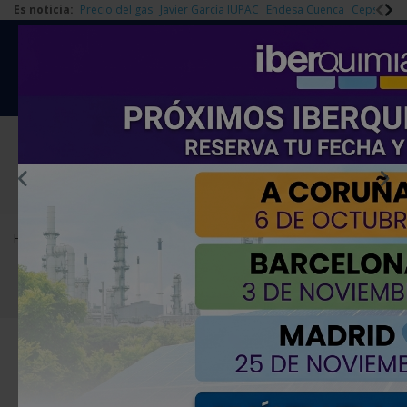
Es noticia:
Precio del gas
Javier García IUPAC
Endesa Cuenca
Cepsa Quí
|
Redes Sociales
Es noticia
Login empresas
Registro
EMPRESAS PREMIUM
Home
Agenda
Ferias y Congresos
VI Congreso Nacional de Autoconsumo
VI Congreso Nacional de