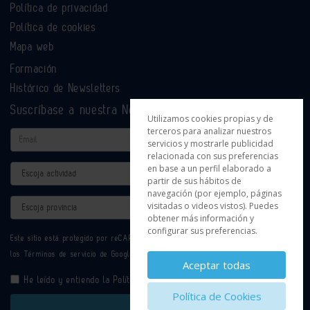
Política de privacidad
Política de cookies
Mapa web
Formación
Histórico de Newsletters
Suscríbase a nuestra Newsletter
Utilizamos cookies propias y de
terceros para analizar nuestros
Email
servicios y mostrarle publicidad
relacionada con sus preferencias
en base a un perfil elaborado a
Actividad
partir de sus hábitos de
navegación (por ejemplo, páginas
Provincia
visitadas o videos vistos). Puedes
obtener más información y
configurar sus preferencias.
Este sitio está protegido por reCAPTCHA y se aplican la
Política de privacidad
y
los
Términos de servicio
de Google.
Aceptar todas
He leído y entiendo la
Política de Privacidad
Política de Cookies
Enviar