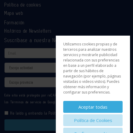
Política de cookies
Mapa web
Formación
Histórico de Newsletters
Suscríbase a nuestra Newsletter
Utilizamos cookies propias y de
terceros para analizar nuestros
Email
servicios y mostrarle publicidad
relacionada con sus preferencias
en base a un perfil elaborado a
Actividad
partir de sus hábitos de
navegación (por ejemplo, páginas
Provincia
visitadas o videos vistos). Puedes
obtener más información y
configurar sus preferencias.
Este sitio está protegido por reCAPTCHA y se aplican la
Política de privacidad
y
los
Términos de servicio
de Google.
Aceptar todas
He leído y entiendo la
Política de Privacidad
Política de Cookies
Enviar