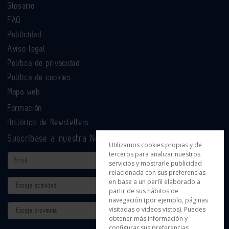
Glosario
FAQ
Publicidad
Aviso legal
Política de privacidad
Política de cookies
Mapa web
Formación
Histórico de Newsletters
Suscríbase a nuestra Newsletter
Utilizamos cookies propias y de
terceros para analizar nuestros
Email
servicios y mostrarle publicidad
relacionada con sus preferencias
en base a un perfil elaborado a
Actividad
partir de sus hábitos de
navegación (por ejemplo, páginas
Provincia
visitadas o videos vistos). Puedes
obtener más información y
configurar sus preferencias.