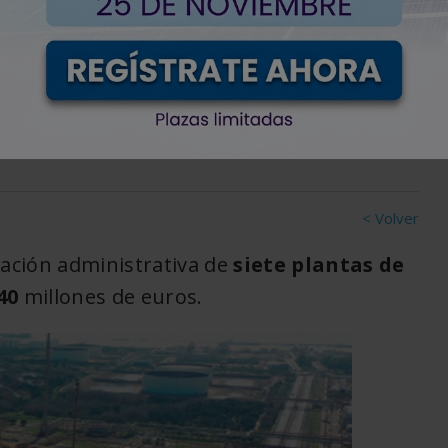
mbustibles en 2026 con
< Volver
i­ta­ción administrativa de
siete plantas de
40
mi­llones de eu­ros.