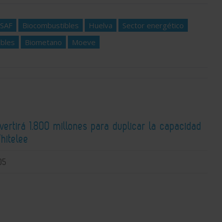
SAF
Biocombustibles
Huelva
Sector energético
ables
Biometano
Moeve
nvertirá 1.800 millones para duplicar la capacidad
hitelee
05