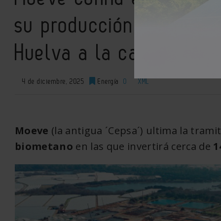
su producción de bioco
Huelva a la cabeza
4 de diciembre, 2025
Energía
0
XML
Moeve
(la an­tigua ´Cepsa´) ul­tima la tra­m
bio­me­tano
en las que in­ver­tirá cerca de
1