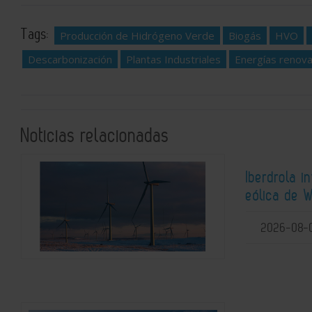
Tags:
Producción de Hidrógeno Verde
Biogás
HVO
Descarbonización
Plantas Industriales
Energías renov
Noticias relacionadas
Iberdrola i
eólica de W
2026-08-