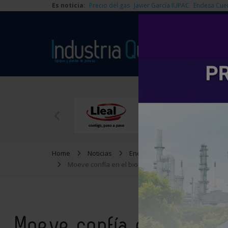
Es noticia:
Precio del gas
Javier García IUPAC
Endesa Cue
Home
Noticias
Energía
Moeve confía en el biometano y prevé duplicar su 
Moeve confía en el biom