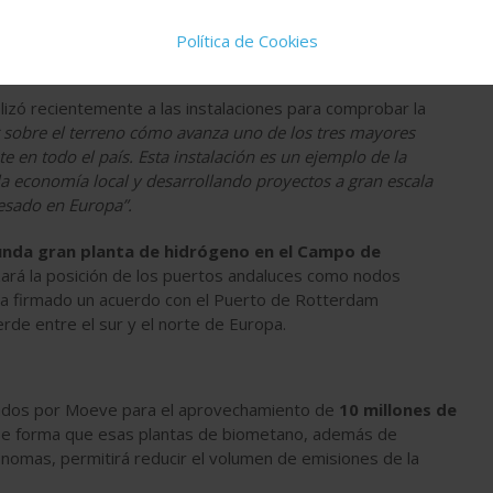
 permitirá
fabricar hasta
300.000 toneladas anuales de
sumido actualmente en el refino y en otras industrias
Política de Cookies
izó recientemente a las instalaciones para comprobar la
 sobre el terreno cómo avanza uno de los tres mayores
 en todo el país. Esta instalación es un ejemplo de la
a economía local y desarrollando proyectos a gran escala
pesado en Europa”.
nda gran planta de hidrógeno en el Campo de
rzará la posición de los puertos andaluces como nodos
 ha firmado un acuerdo con el Puerto de Rotterdam
rde entre el sur y el norte de Europa
.
ficados por Moeve para el aprovechamiento de
10 millones de
e forma que esas plantas de biometano, además de
ónomas, permitirá reducir el volumen de emisiones de la