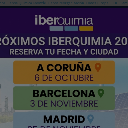
nca
Cepsa Química Knowde
Cepsa reorganización
Datos Europa CEFIC
Semi
NOTICIAS
PRODUCTOS
AGENDA
EMPRESAS PREMIUM
producción de biocombustibles en 2026 con Huelva a la cabeza
etano y prevé duplicar