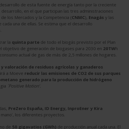
 desarrollo de esta fuente de energía tanto por la creciente
desarrollo, en el que participan las tres administraciones
l de los Mercados y la Competencia (
CNMC
),
Enagás
y las
 cada una de ellas. Se estima que el desarrollo
.
rar la
quinta parte
de todo el biogás previsto por el Plan
 el objetivo de generación de biogases para 2030 en
20TW
h
consumo actual de gas de más de 2,5 millones de hogares.
 y valoración de residuos agrícolas y ganaderos
itirá a Moeve
reducir las emisiones de CO2 de sus parques
biometano generado para la producción de hidrógeno
egia
´Positive Motion’.
adas,
PreZero España, ID Energy, InproEner y Kira
n mano’, los diferentes proyectos.
ano de
50 gigavatios (GWh)
de producción anual cada una. El