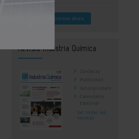
Regístrese ahora
Revista Industria Química
Contacto
Publicidad
Suscripciones
Calendario
Editorial
Ver todas las
revistas