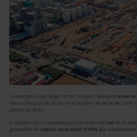
La ener­gé­tica que di­rige como con­se­jero de­le­gado
Maarten
más a prin­ci­pios de 2026 con el ob­je­tivo de ini­ciar las obras
plantas en 2030.
El objetivo de la compañía pasa por crear una
red
de 30 plan
generación de
cuatro teravatios (TWh)
que supondrá una 