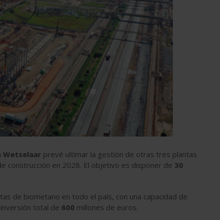
 Wetselaar
prevé ul­timar la ges­tión de otras tres plantas
 de cons­truc­ción en 2028. El ob­je­tivo es dis­poner de
30
tas de biometano en todo el país, con una capacidad de
inversión total de
600
millones de euros.