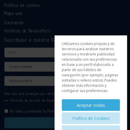
Política de cookies
Mapa web
Formación
Histórico de Newsletters
Suscríbase a nuestra Newsletter
Utilizamos cookies propias y de
terceros para analizar nuestros
Email
servicios y mostrarle publicidad
relacionada con sus preferencias
en base a un perfil elaborado a
Actividad
partir de sus hábitos de
navegación (por ejemplo, páginas
Provincia
visitadas o videos vistos). Puedes
obtener más información y
configurar sus preferencias.
Este sitio está protegido por reCAPTCHA y se aplican la
Política de privacidad
y
los
Términos de servicio
de Google.
Aceptar todas
He leído y entiendo la
Política de Privacidad
Política de Cookies
Enviar