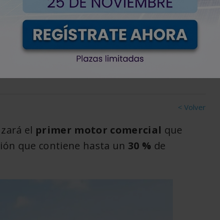
 gracias a la combustión
< Volver
zará el
primer motor comercial
que
ión que contiene hasta un
30 %
de