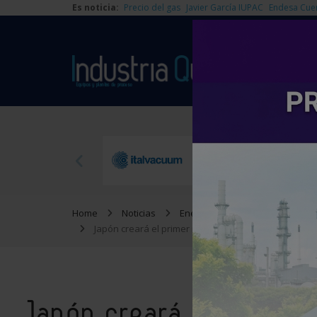
Es noticia:
Precio del gas
Javier García IUPAC
Endesa Cue
Home
Noticias
Energía
Japón creará el primer motor comercial capaz de gen
Japón creará el primer