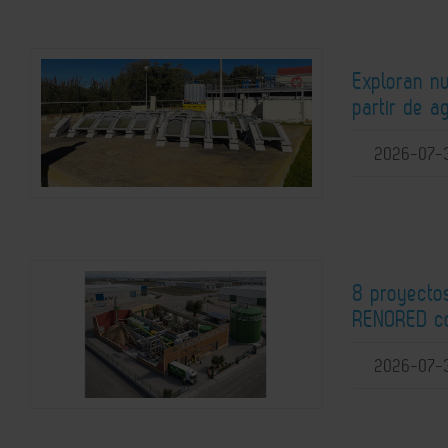
Exploran n
partir de a
2026-07-
8 proyectos
RENORED co
2026-07-