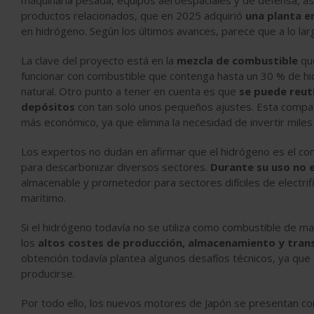
maquinaria pesada, equipos aeroespaciales y de defensa, así
productos relacionados, que en 2025 adquirió
una planta e
en
hidrógeno
. Según los últimos avances, parece que a lo la
La clave del proyecto está en la
mezcla de combustible
que
funcionar con combustible que contenga hasta un 30 % de h
natural. Otro punto a tener en cuenta es que
se puede reuti
depósitos
con tan solo unos pequeños ajustes. Esta compat
más económico, ya que elimina la necesidad de invertir miles
Los expertos no dudan en afirmar que el hidrógeno es el combu
para descarbonizar diversos sectores.
Durante su uso no 
almacenable y prometedor para sectores difíciles de electrifi
marítimo.
Si el hidrógeno todavía no se utiliza como combustible de m
los
altos costes de producción, almacenamiento y tran
obtención todavía plantea algunos desafíos técnicos, ya que 
producirse.
Por todo ello, los nuevos motores de Japón se presentan 