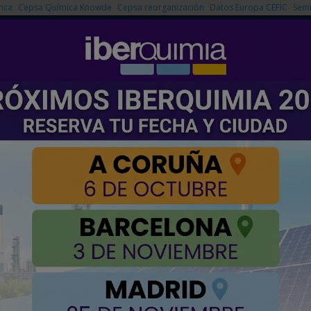
nca
Cepsa Química Knowde
Cepsa reorganización
Datos Europa CEFIC
Semi
NOTICIAS
PRODUCTOS
AGENDA
EMPRESAS PREMIUM
erar electricidad gracias a la combustión con hidrógeno
 motor comercial capaz