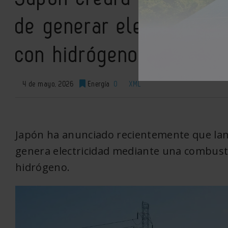
de generar electricidad
con hidrógeno
4 de mayo, 2026
Energía
0
XML
Japón ha anunciado recientemente que lan
genera electricidad mediante una combust
hidrógeno.