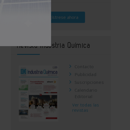
Regístrese ahora
Revista Industria Química
Contacto
Publicidad
Suscripciones
Calendario
Editorial
Ver todas las
revistas