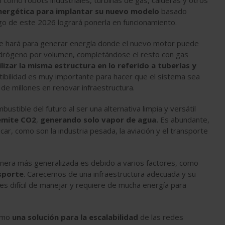
 como robots industriales, turbinas de gas, calderas y otros
nergética para implantar su nuevo modelo
basado
rgo de este 2026 logrará ponerla en funcionamiento.
 hará para generar energía donde el nuevo motor puede
idrógeno por volumen, completándose el resto con gas
lizar la misma estructura en lo referido a tuberías y
ibilidad es muy importante para hacer que el sistema sea
 de millones en renovar infraestructura.
stible del futuro al ser una alternativa limpia y versátil
emite CO2
,
generando solo vapor de agua.
Es abundante,
car, como son la industria pesada, la aviación y el transporte
anera más generalizada es debido a varios factores, como
sporte
. Carecemos de una infraestructura adecuada y su
es difícil de manejar y requiere de mucha energía para
como
una solución para la escalabilidad
de las redes