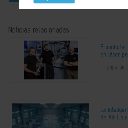
Noticias relacionadas
Fraunhofer
en láser pa
2026-08-
La intelige
de Air Liqu