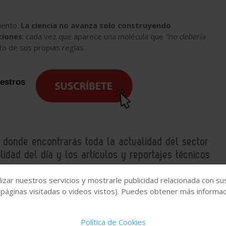
iento.
La ciencia no avanza solo construyendo
ciones
: cada vez que aparece una molécula que
“no debería
to de sus propias reglas.
uestros
, donde encontrarás toda la actualidad del sector
idad del día y los artículos y reportajes técnicos
izar nuestros servicios y mostrarle publicidad relacionada con su
 páginas visitadas o videos vistos). Puedes obtener más informaci
s
Identificación de sustancias químicas
Política de Cookies
 molecular
MIT