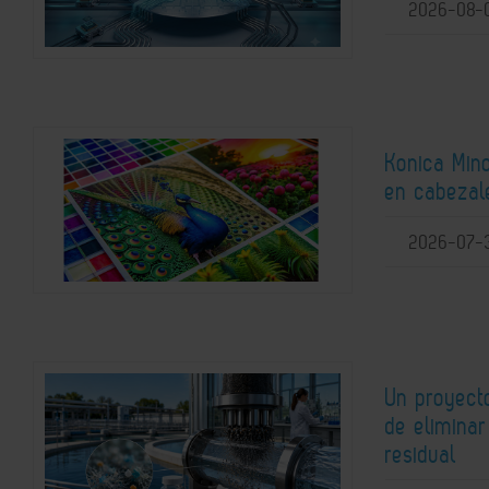
2026-08-
Konica Mino
en cabezale
2026-07-
Un proyect
de elimina
residual