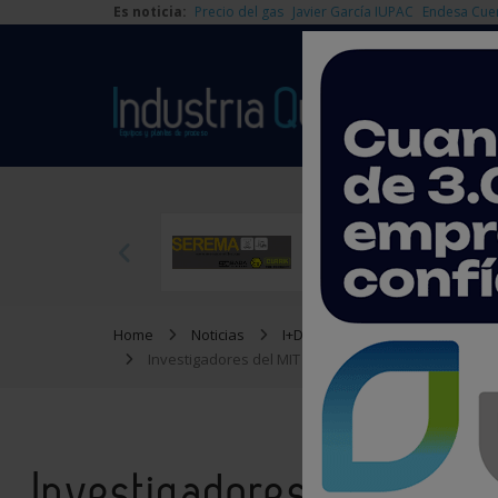
Es noticia:
Precio del gas
Javier García IUPAC
Endesa Cue
Home
Noticias
I+D
Investigadores del MIT desarrollan técnicas espectr
Investigadores del MIT 