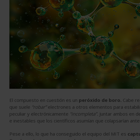
El compuesto en cuestión es un
peróxido de boro.
Cabe re
que suele
“robar”
electrones a otros elementos para estabil
peculiar y electrónicamente
“incompleta”.
Juntar ambos en de
e inestables que los científicos asumían que colapsarían ant
Pese a ello, lo que
ha conseguido el equipo del MIT es
captu