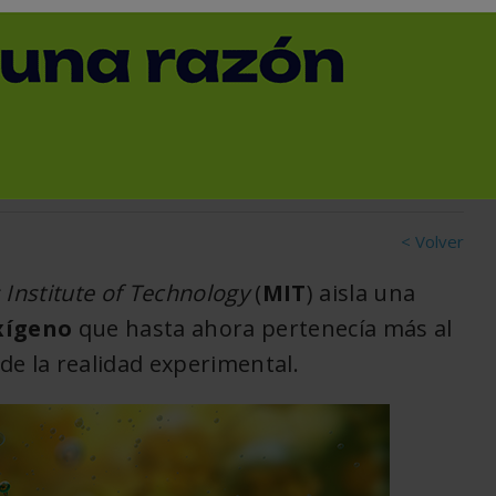
detectar ´moléculas
mica
< Volver
Institute of Technology
(
MIT
) aisla una
xígeno
que hasta ahora pertenecía más al
 de la realidad experimental.