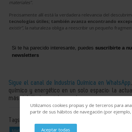
materiales”.
Precisamente allí está la verdadera relevancia del descubrim
tecnologías útiles; también avanza encontrando excep
existir”,
la naturaleza obliga a reescribir un pequeño fragmen
Si te ha parecido interesante, puedes
suscribirte a n
newsletters
Sigue el canal de Industria Química en WhatsApp
químico y energético en un solo espacio: la actual
más detallados e interesantes.
Utilizamos cookies propias y de terceros para anal
partir de sus hábitos de navegación (por ejemplo,
Tags:
Sistemas de reacción y mezcla
reacciones química
Aceptar todas
Materiales Compuestos
I+D
espectroscopia
química