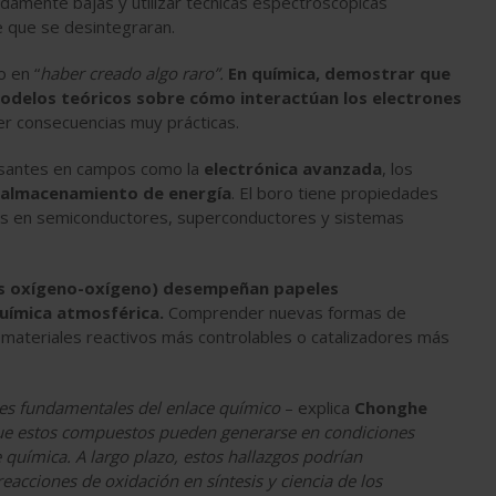
damente bajas y utilizar técnicas espectroscópicas
 que se desintegraran.
o en “
haber creado algo raro”
.
En química, demostrar que
modelos teóricos sobre cómo interactúan los electrones
er consecuencias muy prácticas.
esantes
en campos como la
electrónica avanzada
, los
almacenamiento de energía
. El boro tiene propiedades
dos en semiconductores, superconductores y sistemas
ces oxígeno-oxígeno) desempeñan papeles
uímica atmosférica.
Comprender nuevas formas de
r materiales reactivos más controlables o catalizadores más
tes fundamentales del enlace químico
– explica
Chonghe
ue estos compuestos pueden generarse en condiciones
 química. A largo plazo, estos hallazgos podrían
acciones de oxidación en síntesis y ciencia de los