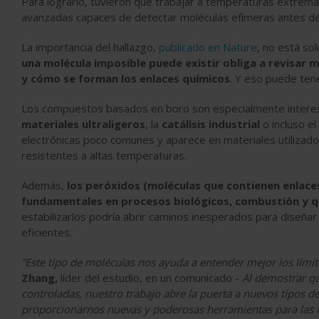
Para lograrlo, tuvieron que trabajar a temperaturas extrema
avanzadas capaces de detectar moléculas efímeras antes de
La importancia del hallazgo,
publicado en Nature
,
no está sol
una molécula imposible puede existir obliga a revisar 
y cómo se forman los enlaces químicos
. Y eso puede ten
Los compuestos basados en boro son especialmente inter
materiales ultraligeros
, la
catálisis industrial
o incluso el
electrónicas poco comunes y aparece en materiales utiliza
resistentes a altas temperaturas.
Además,
los peróxidos (moléculas que contienen enla
fundamentales en procesos biológicos, combustión y q
estabilizarlos podría abrir caminos inesperados para diseña
eficientes.
“Este tipo de moléculas nos ayuda a entender mejor los lími
Zhang,
líder del estudio, en un comunicado -
Al demostrar q
controladas, nuestro trabajo abre la puerta a nuevos tipos de
proporcionarnos nuevas y poderosas herramientas para las re