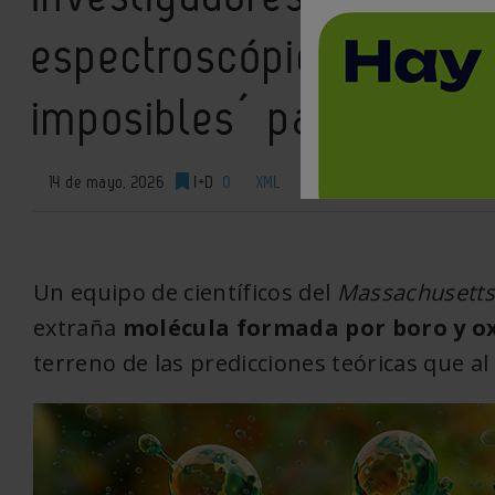
espectroscópicas para 
imposibles´ para la quí
14 de mayo, 2026
I+D
0
XML
Un equipo de científicos del
Massachusetts 
extraña
molécula formada por boro y o
terreno de las predicciones teóricas que al