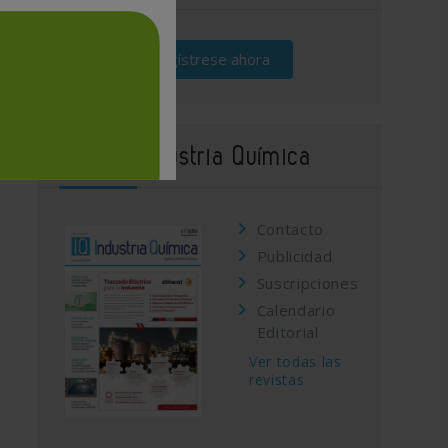
Regístrese ahora
Revista Industria Química
Contacto
Publicidad
Suscripciones
Calendario
Editorial
Ver todas las
revistas