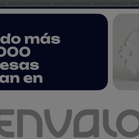
nca
Cepsa Química Knowde
Cepsa reorganización
Datos Europa CEFIC
Semi
NOTICIAS
PRODUCTOS
AGENDA
EMPRESAS PREMIUM
oscópicas para detectar ´moléculas imposibles´ para la química
desarrollan técnicas