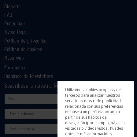
Glosario
FAQ
Publicidad
Aviso legal
Política de privacidad
Política de cookies
Mapa web
Formación
Histórico de Newsletters
Suscríbase a nuestra Newsletter
Utilizamos cookies propias y de
terceros para analizar nuestros
Email
servicios y mostrarle publicidad
relacionada con sus preferencias
en base a un perfil elaborado a
Actividad
partir de sus hábitos de
navegación (por ejemplo, páginas
Provincia
visitadas o videos vistos). Puedes
obtener más información y