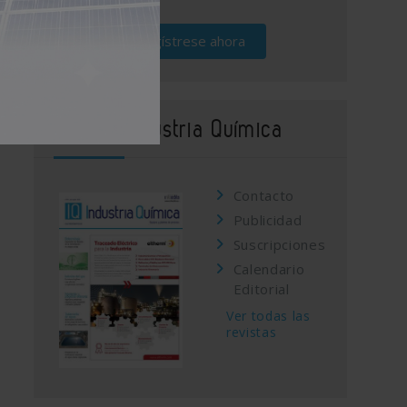
Regístrese ahora
Revista Industria Química
Contacto
Publicidad
Suscripciones
Calendario
Editorial
Ver todas las
revistas