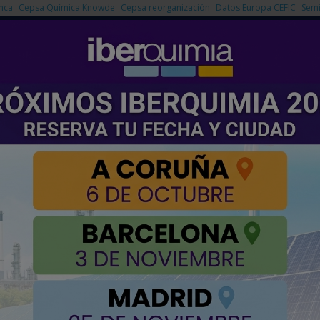
nca
Cepsa Química Knowde
Cepsa reorganización
Datos Europa CEFIC
Semi
NOTICIAS
PRODUCTOS
AGENDA
EMPRESAS PREMIUM