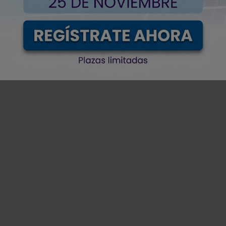
dos a arquimea
 reconocimiento (ISR) con IA avanzada