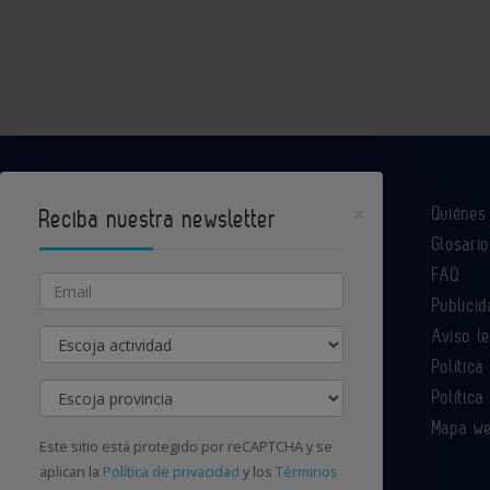
×
Quiéne
Reciba nuestra newsletter
Glosario
Industria Química es un portal de Infoedita
FAQ
Email
Publicid
Aviso l
Actividad
Contacte con nosotros
Política
Provincia
Política
Mapa w
Este sitio está protegido por reCAPTCHA y se
aplican la
Política de privacidad
y los
Términos