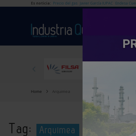
Es noticia:
Precio del gas
Javier García IUPAC
Endesa Cue
Home
Arquimea
Tag:
Arquimea