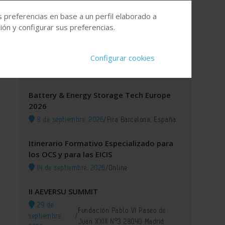
s preferencias en base a un perfil elaborado a
Agenda
ón y configurar sus preferencias.
XI GREEN IUPAC 2026
Configurar cookies
8 de septiembre, 2026
/
Lisboa (Portugal)
Battery & Energy Storage Tech Europe
2026
8 de septiembre, 2026
/
Fira Barcelona, España
Itinerario Formativo Especializado para
los OCS y para las EICIS
14 de septiembre, 2026
/
Online
II AEVERSU SUMMIT
29 de
Fundación Pablo VI Paseo de
septiembre,
/
Juan XXIII Nº3 28040 Madrid