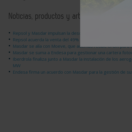
Noticias, productos y artículos relaciona
Repsol y Masdar impulsan la descarbonización industrial c
Repsol acuerda la venta del 49% de su mayor cartera de 
Masdar se alía con Moeve, que además recibe el OK para
Masdar se suma a Endesa para gestionar una cartera foto
Iberdrola finaliza junto a Masdar la instalación de los aer
MW
Endesa firma un acuerdo con Masdar para la gestión de su