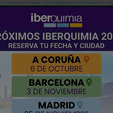
nca
Cepsa Química Knowde
Cepsa reorganización
Datos Europa CEFIC
Semi
NOTICIAS
PRODUCTOS
AGENDA
EMPRESAS PREMIUM