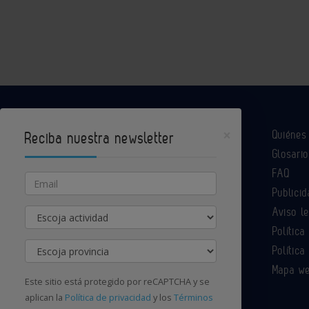
×
Quiéne
Reciba nuestra newsletter
Glosario
Industria Química es un portal de Infoedita
FAQ
Email
Publicid
Aviso l
Actividad
Contacte con nosotros
Política
Provincia
Política
Mapa w
Este sitio está protegido por reCAPTCHA y se
aplican la
Política de privacidad
y los
Términos