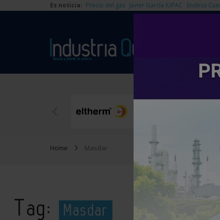
Es noticia:
Precio del gas
Javier García IUPAC
Endesa Cue
Home
Masdar
Tag:
Masdar