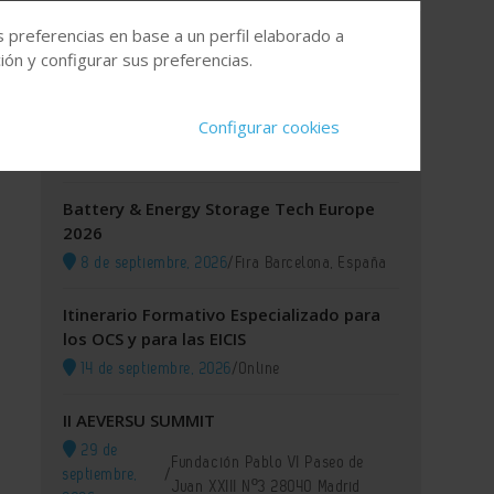
s preferencias en base a un perfil elaborado a
Agenda
ón y configurar sus preferencias.
XI GREEN IUPAC 2026
Configurar cookies
8 de septiembre, 2026
/
Lisboa (Portugal)
Battery & Energy Storage Tech Europe
2026
8 de septiembre, 2026
/
Fira Barcelona, España
Itinerario Formativo Especializado para
los OCS y para las EICIS
14 de septiembre, 2026
/
Online
II AEVERSU SUMMIT
29 de
Fundación Pablo VI Paseo de
septiembre,
/
Juan XXIII Nº3 28040 Madrid