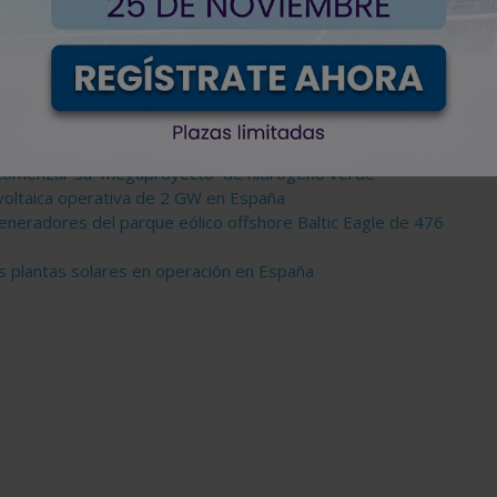
dos a masdar
on una alianza renovable de 849 millones de euros
energías renovables en España a Masdar
 comenzar su ´megaproyecto´ de hidrógeno verde
voltaica operativa de 2 GW en España
ogeneradores del parque eólico offshore Baltic Eagle de 476
s plantas solares en operación en España