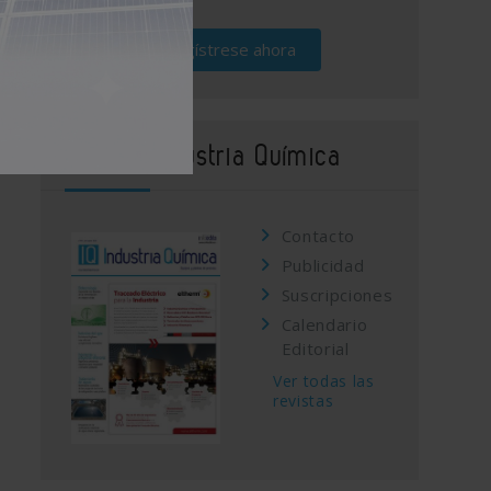
Regístrese ahora
Revista Industria Química
Contacto
Publicidad
Suscripciones
Calendario
Editorial
Ver todas las
revistas