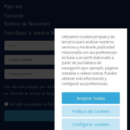
Mapa web
Formación
Histórico de Newsletters
Suscríbase a nuestra Newsletter
Utilizamos cookies propias y de
terceros para analizar nuestros
Email
servicios y mostrarle publicidad
relacionada con sus preferencias
en base a un perfil elaborado a
Actividad
partir de sus hábitos de
navegación (por ejemplo, páginas
Provincia
visitadas o videos vistos). Puedes
obtener más información y
configurar sus preferencias.
Este sitio está protegido por reCAPTCHA y se aplican la
Política de privacidad
y
los
Términos de servicio
de Google.
Aceptar todas
He leído y entiendo la
Política de Privacidad
Política de Cookies
Enviar
Configurar cookies