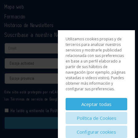
Mapa web
Formación
Histórico de Newsletters
Suscríbase a nuestra Newsletter
Utilizamos cookies propias y de
terceros para analizar nuestros
Email
servicios y mostrarle publicidad
relacionada con sus preferencias
en base a un perfil elaborado a
Actividad
partir de sus hábitos de
navegación (por ejemplo, páginas
Provincia
visitadas o videos vistos). Puedes
obtener más información y
configurar sus preferencias.
Este sitio está protegido por reCAPTCHA y se aplican la
Política de privacidad
y
los
Términos de servicio
de Google.
Aceptar todas
He leído y entiendo la
Política de Privacidad
Política de Cookies
Enviar
Configurar cookies