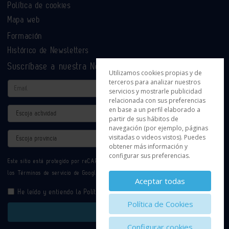
Política de cookies
Mapa web
Formación
Histórico de Newsletters
Suscríbase a nuestra Newsletter
Utilizamos cookies propias y de
terceros para analizar nuestros
Email
servicios y mostrarle publicidad
relacionada con sus preferencias
en base a un perfil elaborado a
Actividad
partir de sus hábitos de
navegación (por ejemplo, páginas
Provincia
visitadas o videos vistos). Puedes
obtener más información y
configurar sus preferencias.
Este sitio está protegido por reCAPTCHA y se aplican la
Política de privacidad
y
los
Términos de servicio
de Google.
Aceptar todas
He leído y entiendo la
Política de Privacidad
Política de Cookies
Enviar
Configurar cookies