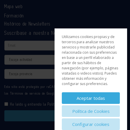
Mapa web
Formación
Histórico de Newsletters
Suscríbase a nuestra Newsletter
Utilizamos cookies propias y de
terceros para analizar nuestros
Email
servicios y mostrarle publicidad
relacionada con sus preferencias
en base a un perfil elaborado a
Actividad
partir de sus hábitos de
navegación (por ejemplo, páginas
Provincia
visitadas o videos vistos). Puedes
obtener más información y
configurar sus preferencias.
Este sitio está protegido por reCAPTCHA y se aplican la
Política de privacidad
y
los
Términos de servicio
de Google.
Aceptar todas
He leído y entiendo la
Política de Privacidad
Política de Cookies
Enviar
Configurar cookies