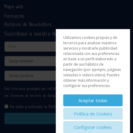
Mapa web
Formación
Histórico de Newsletters
Suscríbase a nuestra Newsletter
Utilizamos cookies propias y de
terceros para analizar nuestros
Email
servicios y mostrarle publicidad
relacionada con sus preferencias
en base a un perfil elaborado a
Actividad
partir de sus hábitos de
navegación (por ejemplo, páginas
Provincia
visitadas o videos vistos). Puedes
obtener más información y
configurar sus preferencias.
Este sitio está protegido por reCAPTCHA y se aplican la
Política de privacidad
y
los
Términos de servicio
de Google.
Aceptar todas
He leído y entiendo la
Política de Privacidad
Política de Cookies
Enviar
Configurar cookies