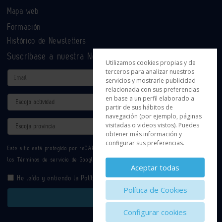
Mapa web
Formación
Histórico de Newsletters
Suscríbase a nuestra Newsletter
Utilizamos cookies propias y de
terceros para analizar nuestros
Email
servicios y mostrarle publicidad
relacionada con sus preferencias
en base a un perfil elaborado a
Actividad
partir de sus hábitos de
navegación (por ejemplo, páginas
Provincia
visitadas o videos vistos). Puedes
obtener más información y
configurar sus preferencias.
Este sitio está protegido por reCAPTCHA y se aplican la
Política de privacidad
y
los
Términos de servicio
de Google.
Aceptar todas
He leído y entiendo la
Política de Privacidad
Política de Cookies
Enviar
Configurar cookies