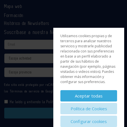
Mapa web
Formación
Histórico de Newsletters
Suscríbase a nuestra Newsletter
Utilizamos cookies propias y de
terceros para analizar nuestros
Email
servicios y mostrarle publicidad
relacionada con sus preferencias
en base a un perfil elaborado a
Actividad
partir de sus hábitos de
navegación (por ejemplo, páginas
Provincia
visitadas o videos vistos). Puedes
obtener más información y
configurar sus preferencias.
Este sitio está protegido por reCAPTCHA y se aplican la
Política de privacidad
y
los
Términos de servicio
de Google.
Aceptar todas
He leído y entiendo la
Política de Privacidad
Política de Cookies
Enviar
Configurar cookies