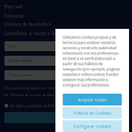
Mapa web
Formación
Histórico de Newsletters
Suscríbase a nuestra Newsletter
Utilizamos cookies propias y de
terceros para analizar nuestros
Email
servicios y mostrarle publicidad
relacionada con sus preferencias
en base a un perfil elaborado a
Actividad
partir de sus hábitos de
navegación (por ejemplo, páginas
Provincia
visitadas o videos vistos). Puedes
obtener más información y
configurar sus preferencias.
Este sitio está protegido por reCAPTCHA y se aplican la
Política de privacidad
y
los
Términos de servicio
de Google.
Aceptar todas
He leído y entiendo la
Política de Privacidad
Política de Cookies
Enviar
Configurar cookies