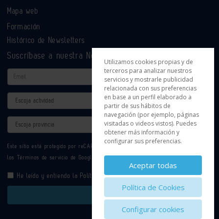
Mapa web
Formación
Histórico de Newsletters
Suscríbase a nuestra Newsletter
Utilizamos cookies propias y de
terceros para analizar nuestros
Email
servicios y mostrarle publicidad
relacionada con sus preferencias
en base a un perfil elaborado a
Actividad
partir de sus hábitos de
navegación (por ejemplo, páginas
Provincia
visitadas o videos vistos). Puedes
obtener más información y
configurar sus preferencias.
Este sitio está protegido por reCAPTCHA y se aplican la
Política de privacidad
y
los
Términos de servicio
de Google.
Aceptar todas
He leído y entiendo la
Política de Privacidad
Política de Cookies
Enviar
Configurar cookies