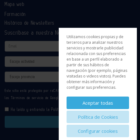
Mapa web
Formación
Histórico de Newsletters
Suscríbase a nuestra Newsletter
Utilizamos cookies propias y de
terceros para analizar nuestros
Email
servicios y mostrarle publicidad
relacionada con sus preferencias
en base a un perfil elaborado a
Actividad
partir de sus hábitos de
navegación (por ejemplo, páginas
Provincia
visitadas o videos vistos). Puedes
obtener más información y
configurar sus preferencias.
Este sitio está protegido por reCAPTCHA y se aplican la
Política de privacidad
y
los
Términos de servicio
de Google.
Aceptar todas
He leído y entiendo la
Política de Privacidad
Política de Cookies
Enviar
Configurar cookies