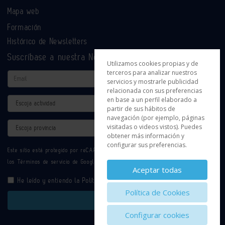
Mapa web
Formación
Histórico de Newsletters
Suscríbase a nuestra Newsletter
Utilizamos cookies propias y de
terceros para analizar nuestros
Email
servicios y mostrarle publicidad
relacionada con sus preferencias
en base a un perfil elaborado a
Actividad
partir de sus hábitos de
navegación (por ejemplo, páginas
Provincia
visitadas o videos vistos). Puedes
obtener más información y
configurar sus preferencias.
Este sitio está protegido por reCAPTCHA y se aplican la
Política de privacidad
y
los
Términos de servicio
de Google.
Aceptar todas
He leído y entiendo la
Política de Privacidad
Política de Cookies
Enviar
Configurar cookies