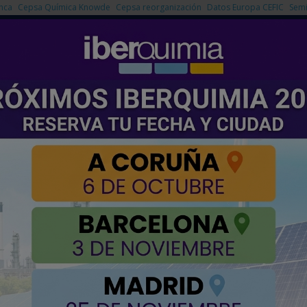
nca
Cepsa Química Knowde
Cepsa reorganización
Datos Europa CEFIC
Semi
NOTICIAS
PRODUCTOS
AGENDA
EMPRESAS PREMIUM