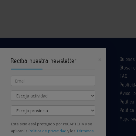
×
Quiéne
Reciba nuestra newsletter
Glosario
Industria Química es un portal de Infoedita
FAQ
Email
Publicid
Aviso l
Actividad
Contacte con nosotros
Política
Provincia
Política
Mapa w
Este sitio está protegido por reCAPTCHA y se
aplican la
Política de privacidad
y los
Términos