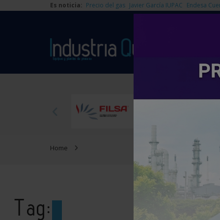
Es noticia:
Precio del gas
Javier García IUPAC
Endesa Cue
Home
Tag: