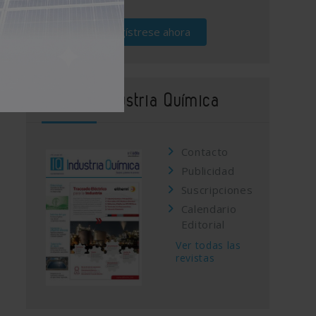
Regístrese ahora
Revista Industria Química
Contacto
Publicidad
Suscripciones
Calendario
Editorial
Ver todas las
revistas