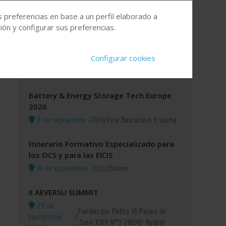
s preferencias en base a un perfil elaborado a
Agenda
ón y configurar sus preferencias.
XI GREEN IUPAC 2026
Configurar cookies
8 de septiembre, 2026
/
Lisboa (Portugal)
Battery & Energy Storage Tech Europe
2026
8 de septiembre, 2026
/
Fira Barcelona, España
Itinerario Formativo Especializado para
los OCS y para las EICIS
14 de septiembre, 2026
/
Online
II AEVERSU SUMMIT
29 de
Fundación Pablo VI Paseo de
septiembre,
/
Juan XXIII Nº3 28040 Madrid