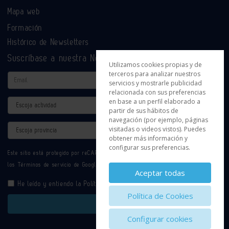
Mapa web
Formación
Histórico de Newsletters
Suscríbase a nuestra Newsletter
Utilizamos cookies propias y de
terceros para analizar nuestros
Email
servicios y mostrarle publicidad
relacionada con sus preferencias
en base a un perfil elaborado a
Actividad
partir de sus hábitos de
navegación (por ejemplo, páginas
Provincia
visitadas o videos vistos). Puedes
obtener más información y
configurar sus preferencias.
Este sitio está protegido por reCAPTCHA y se aplican la
Política de privacidad
y
los
Términos de servicio
de Google.
Aceptar todas
He leído y entiendo la
Política de Privacidad
Política de Cookies
Enviar
Configurar cookies