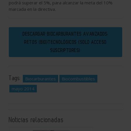
podrá superar el 5%, para alcanzar la meta del 10%
marcada en la directiva.
DESCARGAR BIOCARBURANTES AVANZADOS:
RETOS (BIO)TECNOLÓGICOS (SOLO ACCESO
SUSCRIPTORES)
Tags:
Biocarburantes
Biocombustibles
mayo 2014
Noticias relacionadas