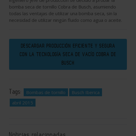
ingeniero jefe de producción se decidió a probar la
bomba seca de tornillo Cobra de Busch, asumiendo
todas las ventajas de utilizar una bomba seca, sin la
necesidad de utilizar ningún fluido como agua o aceite.
DESCARGAR PRODUCCIÓN EFICIENTE Y SEGURA
CON LA TECNOLOGÍA SECA DE VACÍO COBRA DE
BUSCH
Tags:
Bombas de tornillo
Busch Iberica
abril 2015
Noticias relacionadas