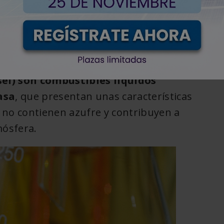
ológicos, CIEMAT-
16 de junio,
Artículos
0
2015
técnicos
XML
< Volver
el) son combustibles líquidos
asa
, que presentan unas características
, no contienen azufre y contribuyen a
mósfera.