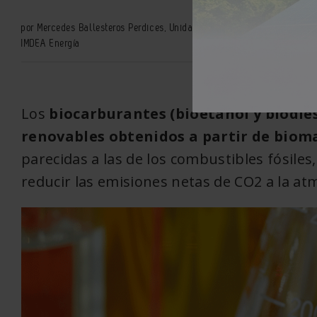
por Mercedes Ballesteros Perdices, Unidad Mixta de Procesos Biotecn
IMDEA Energía
Los
biocarburantes (bioetanol y biodiés
renovables obtenidos a partir de biom
parecidas a las de los combustibles fósiles
reducir las emisiones netas de CO2 a la at