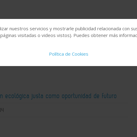
 el reto de construir sistemas de agua más
izar nuestros servicios y mostrarle publicidad relacionada con su
 ante la creciente presión hídrica
 páginas visitadas o videos vistos). Puedes obtener más informaci
04
Política de Cookies
ón ecológica justa como oportunidad de futuro
04