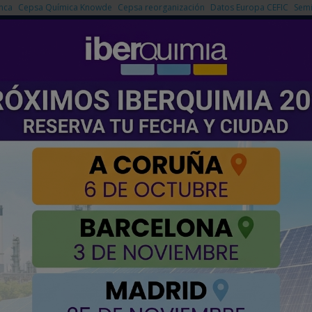
nca
Cepsa Química Knowde
Cepsa reorganización
Datos Europa CEFIC
Semi
NOTICIAS
PRODUCTOS
AGENDA
EMPRESAS PREMIUM
stibles para el sector del transporte
 sector del transporte