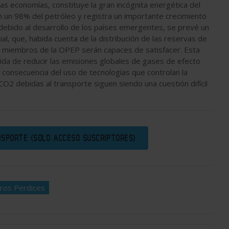
ras economías, constituye la gran incógnita energética del
n un 98% del petróleo y registra un importante crecimiento
debido al desarrollo de los países emergentes, se prevé un
l, que, habida cuenta de la distribución de las reservas de
o miembros de la OPEP serán capaces de satisfacer. Esta
ida de reducir las emisiones globales de gases de efecto
consecuencia del uso de tecnologías que controlan la
O2 debidas al transporte siguen siendo una cuestión difícil
NSPORTE (SOLO ACCESO SUSCRIPTORES)
ros Perdices