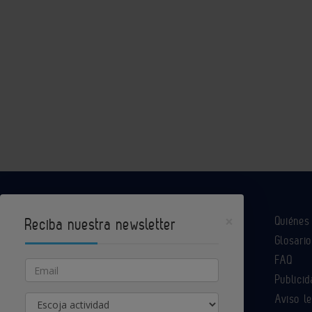
×
Quiéne
Reciba nuestra newsletter
Glosario
Industria Química es un portal de Infoedita
FAQ
Email
Publicid
Aviso l
Actividad