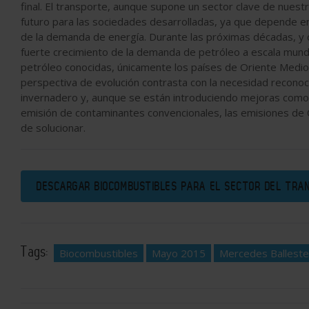
final. El transporte, aunque supone un sector clave de nuest
futuro para las sociedades desarrolladas, ya que depende e
de la demanda de energía. Durante las próximas décadas, y 
fuerte crecimiento de la demanda de petróleo a escala mundia
petróleo conocidas, únicamente los países de Oriente Medi
perspectiva de evolución contrasta con la necesidad reconoc
invernadero y, aunque se están introduciendo mejoras como 
emisión de contaminantes convencionales, las emisiones de C
de solucionar.
DESCARGAR BIOCOMBUSTIBLES PARA EL SECTOR DEL TRA
Tags:
Biocombustibles
Mayo 2015
Mercedes Balleste