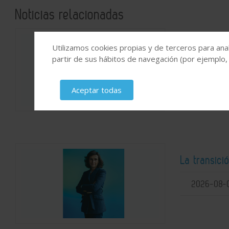
Noticias relacionadas
Cataluña y
Utilizamos cookies propias y de terceros para anal
resilientes
partir de sus hábitos de navegación (por ejemplo,
2026-08-
Aceptar todas
La transici
2026-08-