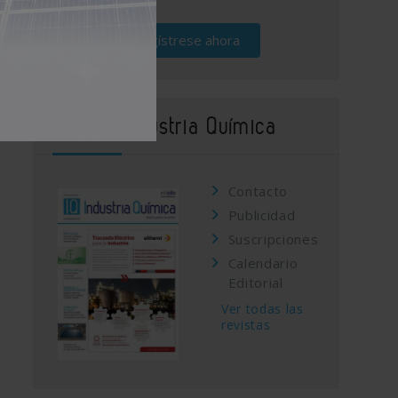
Regístrese ahora
Revista Industria Química
Contacto
Publicidad
Suscripciones
Calendario
Editorial
Ver todas las
revistas