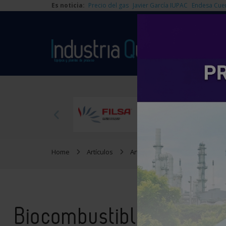
Es noticia:
Precio del gas
Javier García IUPAC
Endesa Cue
Home
Artículos
Artículos técnicos
Biocombu
Biocombustibles para el