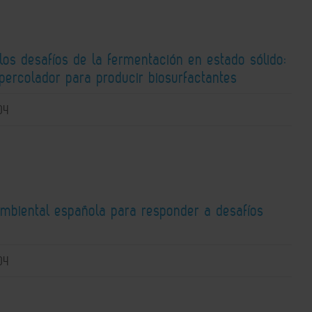
os desafíos de la fermentación en estado sólido:
percolador para producir biosurfactantes
04
ambiental española para responder a desafíos
04