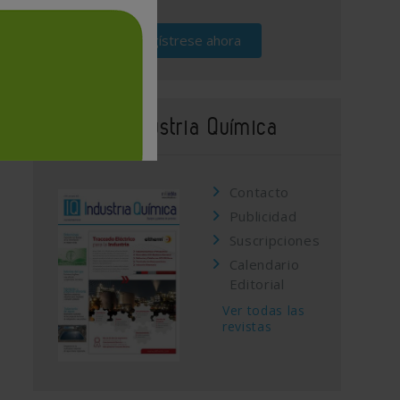
Regístrese ahora
Revista Industria Química
Contacto
Publicidad
Suscripciones
Calendario
Editorial
Ver todas las
revistas