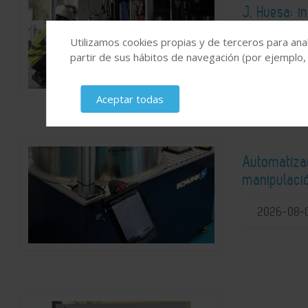
J. Huesa: i
Utilizamos cookies propias y de terceros para anal
2026-08-
partir de sus hábitos de navegación (por ejemplo,
Aceptar todas
Automatiza
manipulaci
2026-08-