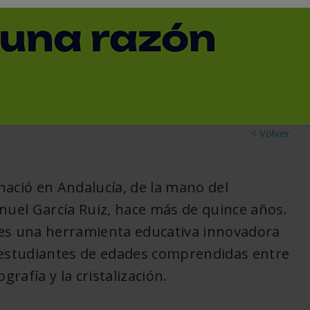
innovadora
13 de
versitat Jaume I de Castellón.
octubre,
0
ciana
Reportajes
XML
2023
< Volver
 nació en Andalucía, de la mano del
nuel García Ruiz, hace más de quince años.
a es una herramienta educativa innovadora
s estudiantes de edades comprendidas entre
ografía y la cristalización.