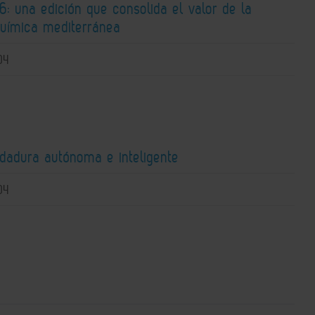
: una edición que consolida el valor de la
química mediterránea
04
ldadura autónoma e inteligente
04