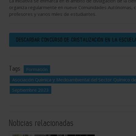
La iniciativa se enmarca en el ámbito de divulgación de la cien
organiza regularmente en nueve Comunidades Autónomas, con
profesores y varios miles de estudiantes.
DESCARGAR CONCURSO DE CRISTALIZACIÓN EN LA ESCUE
Tags:
Formación
Asociación Química y Medioambiental del Sector Químico 
Septiembre 2023
Noticias relacionadas