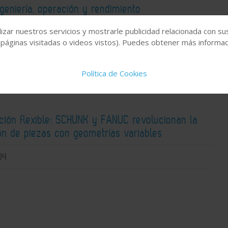
ngeniería, operación y rendimiento
izar nuestros servicios y mostrarle publicidad relacionada con su
05
 páginas visitadas o videos vistos). Puedes obtener más informaci
Política de Cookies
ción flexible: SCHUNK y FANUC revolucionan la
ón de piezas con geometrías variables
04