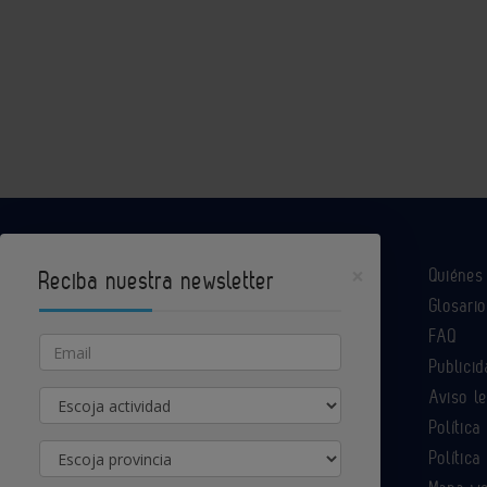
×
Quiéne
Reciba nuestra newsletter
Glosario
Industria Química es un portal de Infoedita
FAQ
Email
Publicid
Aviso l
Actividad
Contacte con nosotros
Política
Provincia
Política