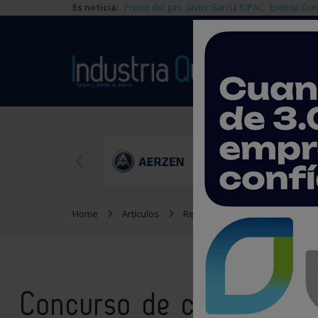
Es noticia:
Precio del gas
Javier García IUPAC
Endesa Cue
Home
Artículos
Reportajes
Concurso de cr
Concurso de cristalizac