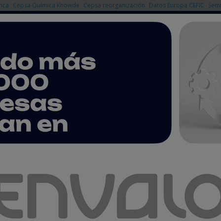
nca
Cepsa Química Knowde
Cepsa reorganización
Datos Europa CEFIC
Semi
NOTICIAS
PRODUCTOS
AGENDA
EMPRESAS PREMIUM
istalización en la escuela: una herramienta educativa innovadora
ión en la escuela: una