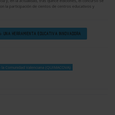
cia y, en la actualidad, tras quince ediciones, el concurso se
 la participación de cientos de centros educativos y
LA: UNA HERRAMIENTA EDUCATIVA INNOVADORA
de la Comunidad Valenciana (QUIMACOVA)