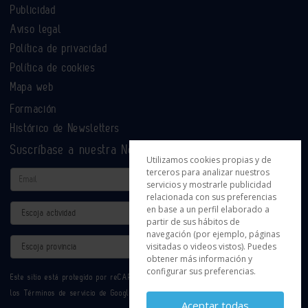
Publicidad
Aviso legal
Política de privacidad
Política de cookies
Mapa web
Formación
Histórico de Newsletters
Suscríbase a nuestra Newsletter
Utilizamos cookies propias y de
terceros para analizar nuestros
Email
servicios y mostrarle publicidad
relacionada con sus preferencias
Actividad
en base a un perfil elaborado a
partir de sus hábitos de
navegación (por ejemplo, páginas
Provincia
visitadas o videos vistos). Puedes
obtener más información y
configurar sus preferencias.
Este sitio está protegido por reCAPTCHA y se aplican la
Política de privacidad
y
los
Términos de servicio
de Google.
Aceptar todas