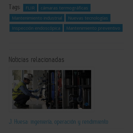
Tags:
FLIR
cámaras termográficas
Mantenimiento industrial
Nuevas tecnologías
Inspección endoscópica
Mantenimiento preventivo
Noticias relacionadas
J. Huesa: ingeniería, operación y rendimiento