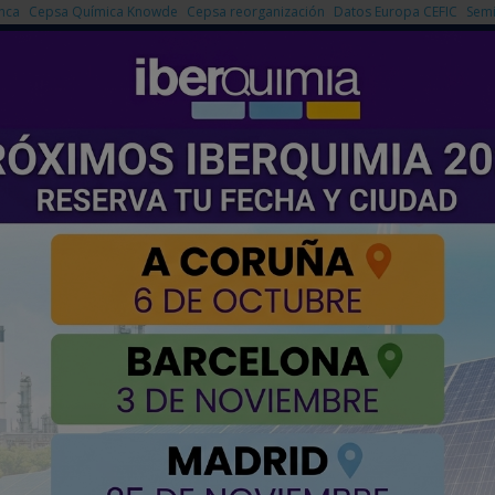
nca
Cepsa Química Knowde
Cepsa reorganización
Datos Europa CEFIC
Semi
NOTICIAS
PRODUCTOS
AGENDA
EMPRESAS PREMIUM
dad industrial es clave para la sostenibilidad
es clave para la