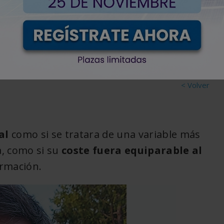
guridad Industrial en
9 de junio,
Artículos
0
2025
técnicos
XML
< Volver
al
como si se tratara de una variable más
a, como si su
coste fuera equiparable al
rmación.