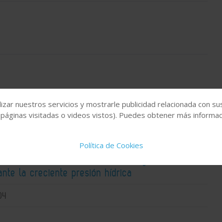
izar nuestros servicios y mostrarle publicidad relacionada con su
 páginas visitadas o videos vistos). Puedes obtener más informaci
Política de Cookies
 el reto de construir sistemas de agua más
 ante la creciente presión hídrica
04