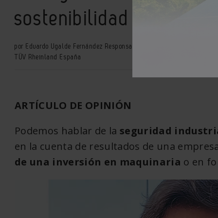
sostenibilidad
por Eduardo Ugalde Fernández Responsable del Área de Mecánica y Se
TÜV Rheinland España
ARTÍCULO DE OPINIÓN
Podemos hablar de la
seguridad industri
en la cuenta de resultados de una empres
de una inversión en maquinaria
o en fo