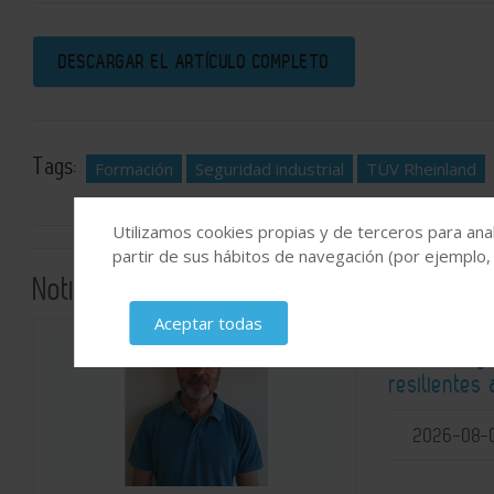
DESCARGAR EL ARTÍCULO COMPLETO
Tags:
Formación
Seguridad industrial
TÜV Rheinland
Utilizamos cookies propias y de terceros para anal
partir de sus hábitos de navegación (por ejemplo,
Noticias relacionadas
Aceptar todas
Cataluña y
resilientes
2026-08-