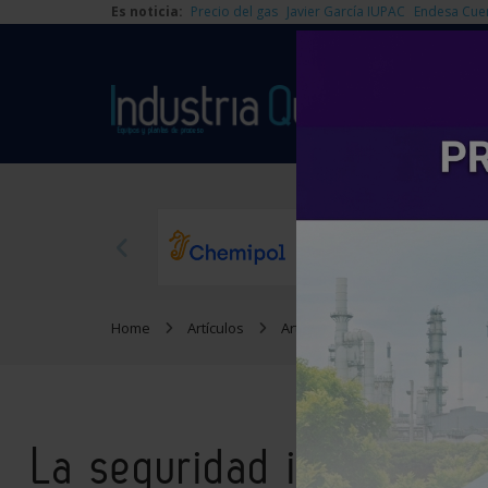
Es noticia:
Precio del gas
Javier García IUPAC
Endesa Cue
Home
Artículos
Artículos técnicos
La seguri
La seguridad industrial 