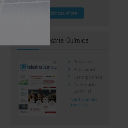
Regístrese ahora
Revista Industria Química
Contacto
Publicidad
Suscripciones
Calendario
Editorial
Ver todas las
revistas