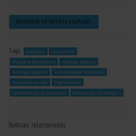
DESCARGAR ENTREVISTA EQUIPLAST
Tags:
Equiplast
circularidad
Industria del plástico
reciclaje químico
Reciclaje plástico
Sostenibilidad Ambiental
Economía circular
Digitalización
Optimización de procesos
Innovación Tecnológica
Noticias relacionadas