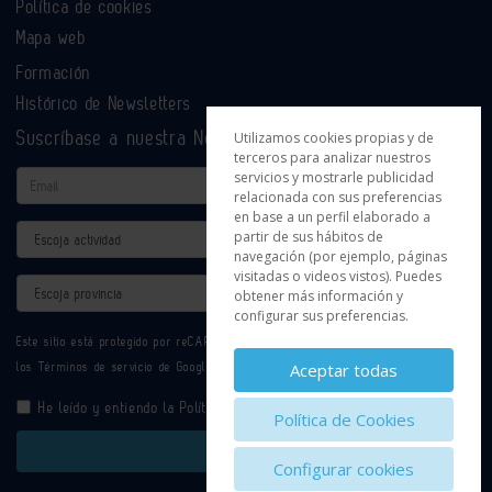
Política de cookies
Mapa web
Formación
Histórico de Newsletters
Suscríbase a nuestra Newsletter
Utilizamos cookies propias y de
terceros para analizar nuestros
servicios y mostrarle publicidad
Email
relacionada con sus preferencias
en base a un perfil elaborado a
Actividad
partir de sus hábitos de
navegación (por ejemplo, páginas
visitadas o videos vistos). Puedes
Provincia
obtener más información y
configurar sus preferencias.
Este sitio está protegido por reCAPTCHA y se aplican la
Política de privacidad
y
Aceptar todas
los
Términos de servicio
de Google.
He leído y entiendo la
Política de Privacidad
Política de Cookies
Enviar
Configurar cookies