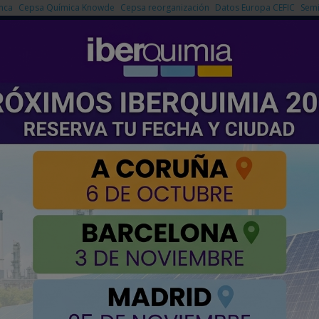
nca
Cepsa Química Knowde
Cepsa reorganización
Datos Europa CEFIC
Semi
NOTICIAS
PRODUCTOS
AGENDA
EMPRESAS PREMIUM
 fugaz: un suministro de energía estable
n suministro de energía