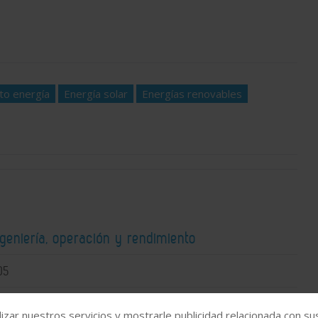
to energía
Energía solar
Energías renovables
ngeniería, operación y rendimiento
05
izar nuestros servicios y mostrarle publicidad relacionada con su