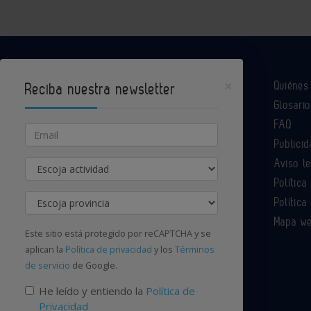
×
Quiéne
Reciba nuestra newsletter
Glosario
Industria Química es un portal de Infoedita
FAQ
Email
Publicid
Aviso l
Actividad
Contacte con nosotros
Política
Provincia
Política
Mapa w
Este sitio está protegido por reCAPTCHA y se
aplican la
Política de privacidad
y los
Términos
de servicio
de Google.
He leído y entiendo la
Política de
Privacidad