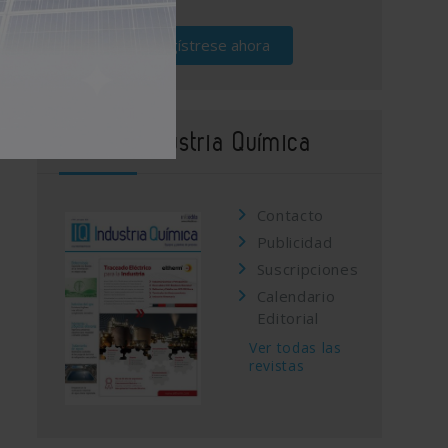
Regístrese ahora
Revista Industria Química
Contacto
Publicidad
Suscripciones
Calendario
Editorial
Ver todas las
revistas