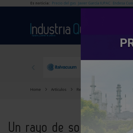
Es noticia:
Precio del gas
Javier García IUPAC
Endesa Cue
Home
Artículos
Reportajes
Un rayo de sol
Un rayo de sol fugaz: u