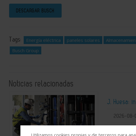
DESCARGAR BUSCH
Tags:
Energía eléctrica
paneles solares
Almacenamien
Busch Group
Noticias relacionadas
J. Huesa: i
2026-08-
Utilizamos cookies propias y de terceros para anal