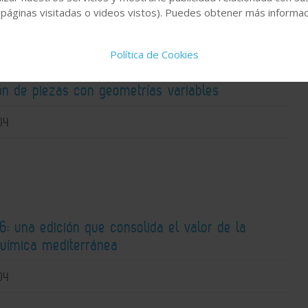
 páginas visitadas o videos vistos). Puedes obtener más informaci
Política de Cookies
ción flexible: SCHUNK y FANUC revolucionan la
ón de piezas con geometrías variables
04
: una edición que consolida el valor de la
química mediterránea
04