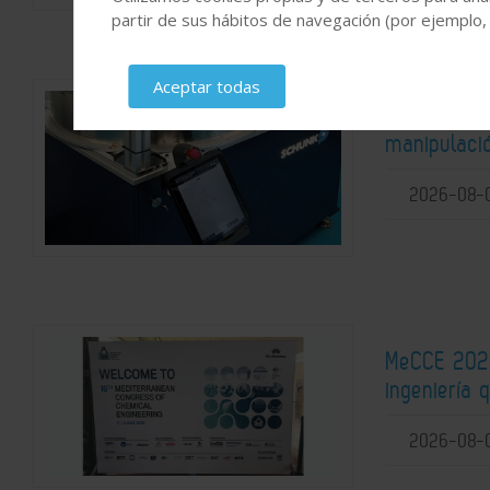
partir de sus hábitos de navegación (por ejemplo,
Aceptar todas
Automatiza
manipulaci
2026-08-
MeCCE 2026
ingeniería 
2026-08-