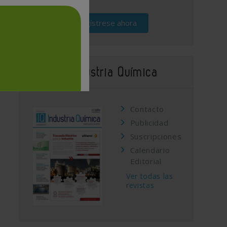
Regístrese ahora
Revista Industria Química
Contacto
Publicidad
Suscripciones
Calendario
Editorial
Ver todas las
revistas