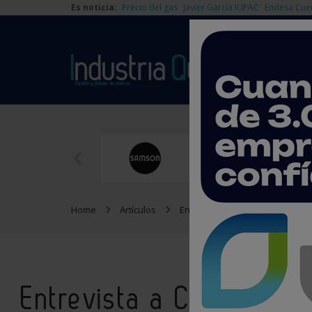
Es noticia:
Precio del gas
Javier García IUPAC
Endesa Cue
Home
Artículos
Entrevistas
Entrevista a C
Entrevista a Christian L