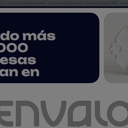
nca
Cepsa Química Knowde
Cepsa reorganización
Datos Europa CEFIC
Semi
NOTICIAS
PRODUCTOS
AGENDA
EMPRESAS PREMIUM
hristian Langenberger, director de MABECONTA
angenberger, director de