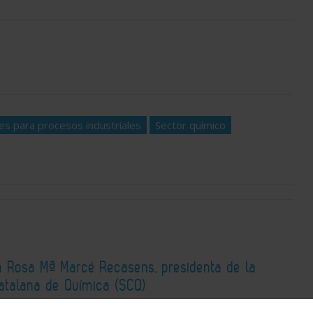
es para procesos industriales
Sector químico
 a Rosa Mª Marcé Recasens, presidenta de la
atalana de Química (SCQ)