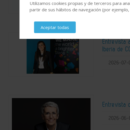
2026-08-
Utilizamos cookies propias y de terceros para anal
partir de sus hábitos de navegación (por ejemplo,
Aceptar todas
Entrevista 
Iberia de 
2026-07-
Entrevista 
2026-06-