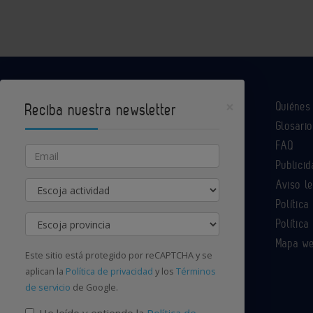
×
Quiéne
Reciba nuestra newsletter
Glosario
Industria Química es un portal de Infoedita
FAQ
Email
Publicid
Aviso l
Actividad
Contacte con nosotros
Política
Provincia
Política
Mapa w
Este sitio está protegido por reCAPTCHA y se
aplican la
Política de privacidad
y los
Términos
de servicio
de Google.