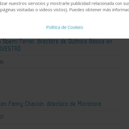
04
izar nuestros servicios y mostrarle publicidad relacionada con su
 páginas visitadas o videos vistos). Puedes obtener más informaci
Política de Cookies
a Noemí Ferrer, directora de Química Básica en
COVESTRO
06
con Fanny Chauvin, directora de Micronora
07