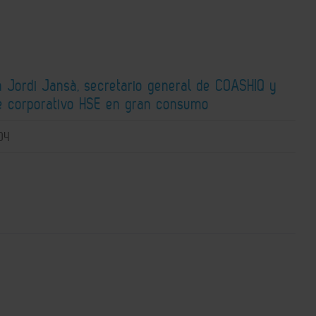
a Jordi Jansà, secretario general de COASHIQ y
e corporativo HSE en gran consumo
04