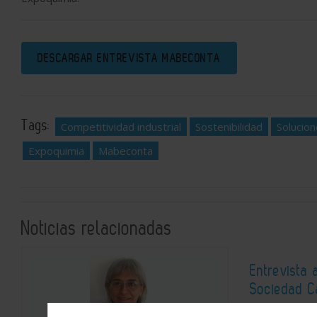
DESCARGAR ENTREVISTA MABECONTA
Tags:
Competitividad industrial
Sostenibilidad
Solucion
Expoquimia
Mabeconta
Noticias relacionadas
Entrevista
Sociedad C