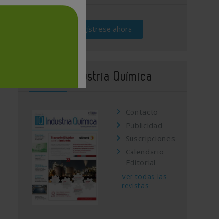
Regístrese ahora
Revista Industria Química
Contacto
Publicidad
Suscripciones
Calendario
Editorial
Ver todas las
revistas