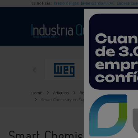
Es noticia:
Precio del gas
Javier García IUPAC
Endesa Cue
Home
Artículos
Reportajes
Smart Chemistry en Expoquimia: competitividad, inno
Smart Chemistry en Exp