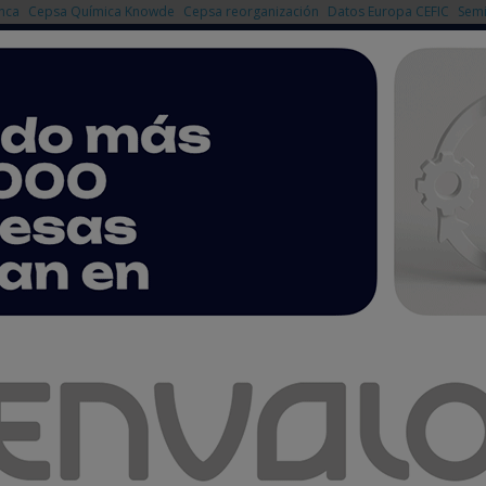
nca
Cepsa Química Knowde
Cepsa reorganización
Datos Europa CEFIC
Semi
NOTICIAS
PRODUCTOS
AGENDA
EMPRESAS PREMIUM
vación y transición industrial
oquimia: competitividad,