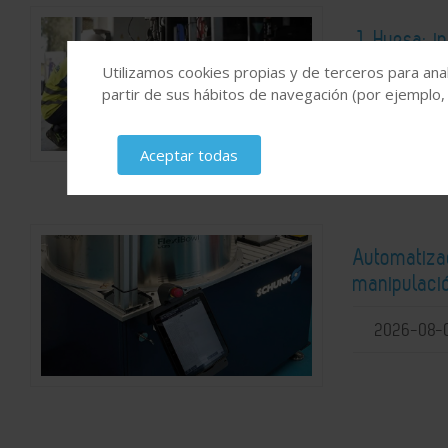
J. Huesa: i
Utilizamos cookies propias y de terceros para anal
2026-08-
partir de sus hábitos de navegación (por ejemplo,
Aceptar todas
Automatiza
manipulaci
2026-08-