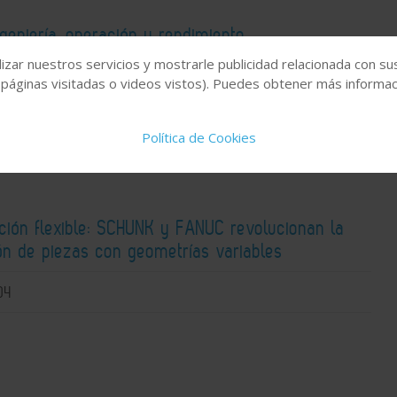
ngeniería, operación y rendimiento
izar nuestros servicios y mostrarle publicidad relacionada con su
05
 páginas visitadas o videos vistos). Puedes obtener más informaci
Política de Cookies
ción flexible: SCHUNK y FANUC revolucionan la
ón de piezas con geometrías variables
04