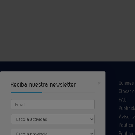
×
Quiéne
Reciba nuestra newsletter
Glosario
Industria Química es un portal de Infoedita
FAQ
Email
Publicid
Aviso l
Actividad
Contacte con nosotros
Política
Provincia
Política