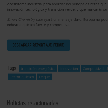
ecosistema industrial para abordar los principales retos que
innovación tecnológica y transición verde, y que marcarán su
Smart Chemistry
subrayará un mensaje claro: Europa no podrá
industria química fuerte y competitiva.
DESCARGAR REPORTAJE FEIQUE
Tags:
transición energética
Innovación
Competitividad 
Sector químico
Feique
Noticias relacionadas