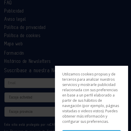
FAQ
Publicidad
Aviso legal
Política de privacidad
Política de cookies
Mapa web
Formación
Histórico de Newsletters
Suscríbase a nuestra Newsletter
Utilizamos cookies propias y de
terceros para analizar nuestros
Email
servicios y mostrarle publicidad
relacionada con sus preferencias
en base a un perfil elaborado a
Actividad
partir de sus hábitos de
navegación (por ejemplo, páginas
Provincia
visitadas o videos vistos). Puedes
obtener más información y
configurar sus preferencias.
Este sitio está protegido por reCAPTCHA y se aplican la
Política de privacidad
y