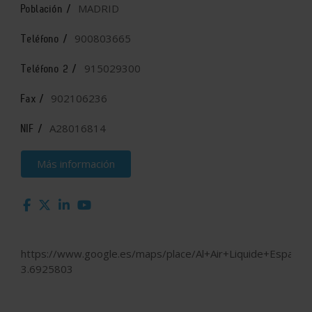
MADRID
Población /
900803665
Teléfono /
915029300
Teléfono 2 /
902106236
Fax /
A28016814
NIF /
Más información
https://www.google.es/maps/place/Al+Air+Liquide+Españ
3.6925803