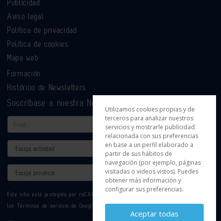
Publicidad
Aviso legal
Política de privacidad
Política de cookies
Mapa web
Formación
Histórico de Newsletters
Suscríbase a nuestra Newsletter
Utilizamos cookies propias y de
terceros para analizar nuestros
Email
servicios y mostrarle publicidad
relacionada con sus preferencias
en base a un perfil elaborado a
Actividad
partir de sus hábitos de
navegación (por ejemplo, páginas
Provincia
visitadas o videos vistos). Puedes
obtener más información y
configurar sus preferencias.
Este sitio está protegido por reCAPTCHA y se aplican la
Política de privacidad
y
los
Términos de servicio
de Google.
Aceptar todas