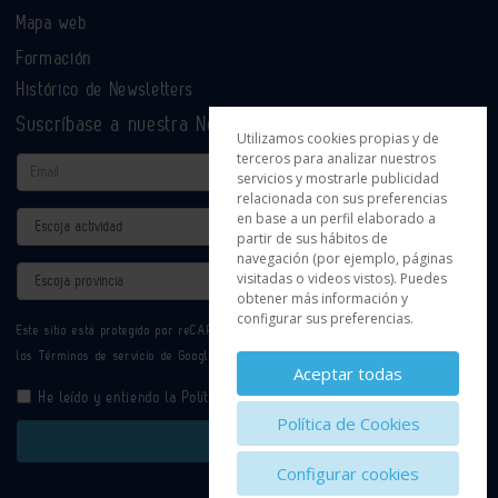
Mapa web
Formación
Histórico de Newsletters
Suscríbase a nuestra Newsletter
Utilizamos cookies propias y de
terceros para analizar nuestros
Email
servicios y mostrarle publicidad
relacionada con sus preferencias
en base a un perfil elaborado a
Actividad
partir de sus hábitos de
navegación (por ejemplo, páginas
Provincia
visitadas o videos vistos). Puedes
obtener más información y
configurar sus preferencias.
Este sitio está protegido por reCAPTCHA y se aplican la
Política de privacidad
y
los
Términos de servicio
de Google.
Aceptar todas
He leído y entiendo la
Política de Privacidad
Política de Cookies
Enviar
Configurar cookies