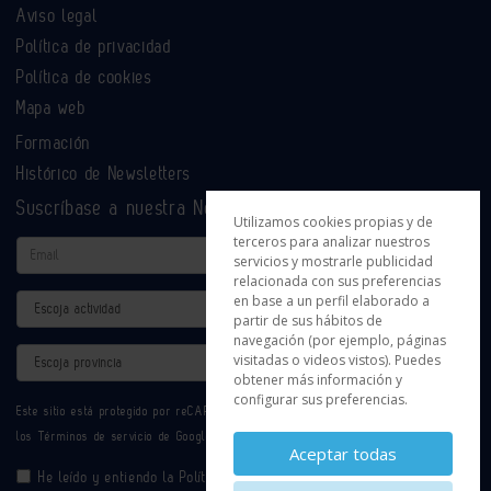
Aviso legal
Política de privacidad
Política de cookies
Mapa web
Formación
Histórico de Newsletters
Suscríbase a nuestra Newsletter
Utilizamos cookies propias y de
terceros para analizar nuestros
Email
servicios y mostrarle publicidad
relacionada con sus preferencias
en base a un perfil elaborado a
Actividad
partir de sus hábitos de
navegación (por ejemplo, páginas
Provincia
visitadas o videos vistos). Puedes
obtener más información y
configurar sus preferencias.
Este sitio está protegido por reCAPTCHA y se aplican la
Política de privacidad
y
los
Términos de servicio
de Google.
Aceptar todas
He leído y entiendo la
Política de Privacidad