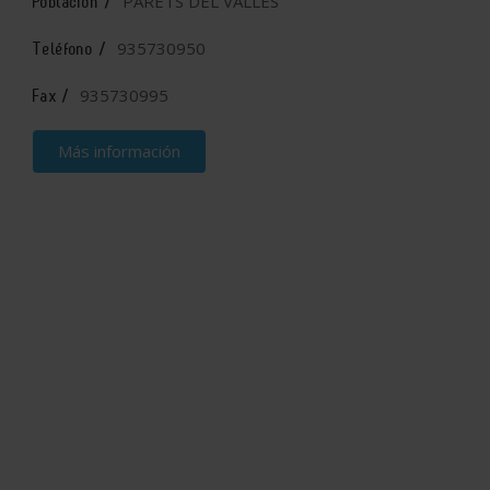
PARETS DEL VALLES
Población /
935730950
Teléfono /
935730995
Fax /
Más información