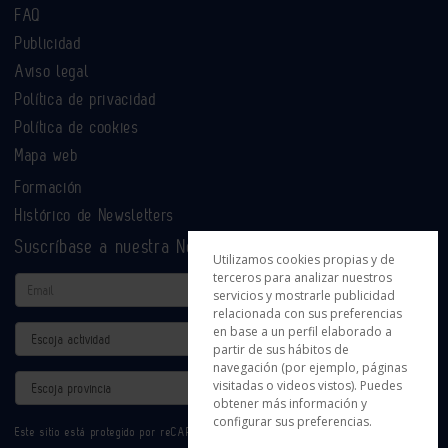
FAQ
Publicidad
Aviso legal
Política de privacidad
Política de cookies
Mapa web
Formación
Histórico de Newsletters
Suscríbase a nuestra Newsletter
Utilizamos cookies propias y de
terceros para analizar nuestros
Email
servicios y mostrarle publicidad
relacionada con sus preferencias
en base a un perfil elaborado a
Actividad
partir de sus hábitos de
navegación (por ejemplo, páginas
Provincia
visitadas o videos vistos). Puedes
obtener más información y
configurar sus preferencias.
Este sitio está protegido por reCAPTCHA y se aplican la
Política de privacidad
y