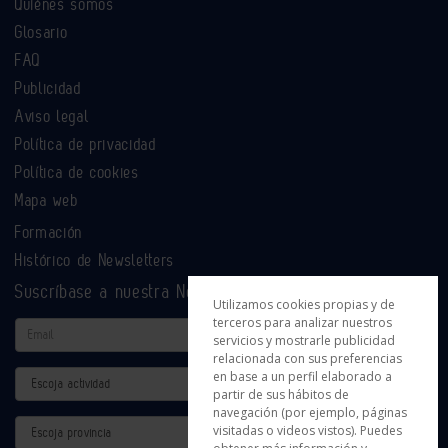
Quiénes somos
Glosario
FAQ
Publicidad
Aviso legal
Política de privacidad
Política de cookies
Mapa web
Formación
Histórico de Newsletters
Suscríbase a nuestra Newsletter
Utilizamos cookies propias y de
terceros para analizar nuestros
Email
servicios y mostrarle publicidad
relacionada con sus preferencias
en base a un perfil elaborado a
Actividad
partir de sus hábitos de
navegación (por ejemplo, páginas
Provincia
visitadas o videos vistos). Puedes