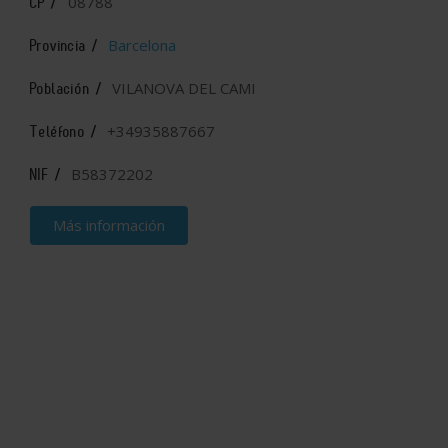
08788
CP /
Barcelona
Provincia /
VILANOVA DEL CAMI
Población /
+34935887667
Teléfono /
B58372202
NIF /
Más información