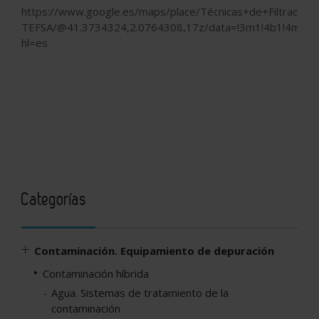
https://www.google.es/maps/place/Técnicas+de+Filtración+S
TEFSA/@41.3734324,2.0764308,17z/data=!3m1!4b1!4m5!3
hl=es
Categorías
Contaminación. Equipamiento de depuración
Contaminación híbrida
Agua. Sistemas de tratamiento de la
contaminación