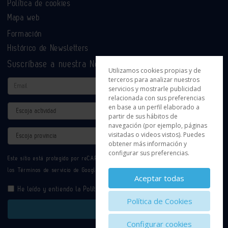
Política de cookies
Mapa web
Formación
Histórico de Newsletters
Suscríbase a nuestra Newsletter
Utilizamos cookies propias y de
terceros para analizar nuestros
Email
servicios y mostrarle publicidad
relacionada con sus preferencias
en base a un perfil elaborado a
Actividad
partir de sus hábitos de
navegación (por ejemplo, páginas
Provincia
visitadas o videos vistos). Puedes
obtener más información y
configurar sus preferencias.
Este sitio está protegido por reCAPTCHA y se aplican la
Política de privacidad
y
los
Términos de servicio
de Google.
Aceptar todas
He leído y entiendo la
Política de Privacidad
Política de Cookies
Enviar
Configurar cookies