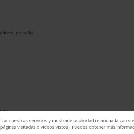
zadores de señal
geno
izar nuestros servicios y mostrarle publicidad relacionada con su
nsión
 páginas visitadas o videos vistos). Puedes obtener más informaci