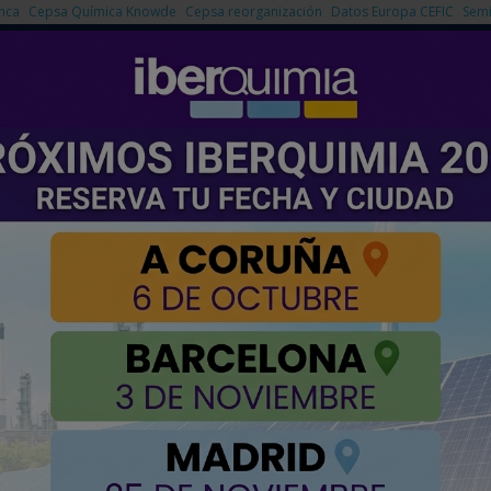
nca
Cepsa Química Knowde
Cepsa reorganización
Datos Europa CEFIC
Semi
NOTICIAS
PRODUCTOS
AGENDA
EMPRESAS PREMIUM
 GLOBAL ENERGY SERVICES
SERVICES