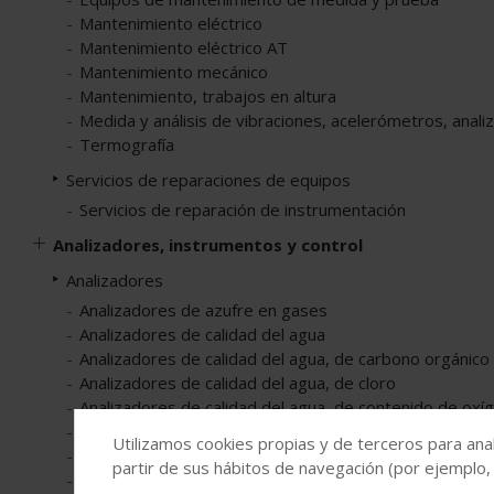
Mantenimiento eléctrico
Mantenimiento eléctrico AT
Mantenimiento mecánico
Mantenimiento, trabajos en altura
Medida y análisis de vibraciones, acelerómetros, anali
Termografía
Servicios de reparaciones de equipos
Servicios de reparación de instrumentación
Analizadores, instrumentos y control
Analizadores
Analizadores de azufre en gases
Analizadores de calidad del agua
Analizadores de calidad del agua, de carbono orgánico
Analizadores de calidad del agua, de cloro
Analizadores de calidad del agua, de contenido de oxí
Analizadores de calidad del agua, de hidrocarburos
Utilizamos cookies propias y de terceros para anal
Analizadores de calidad del agua, de sólidos en suspe
partir de sus hábitos de navegación (por ejemplo,
Analizadores de calidad del aire