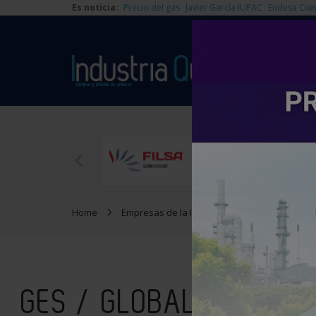
Es noticia:
Precio del gas
Javier García IUPAC
Endesa Cue
Home
Empresas de la Industria Química
GES /
GES / GLOBAL ENERGY 