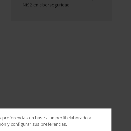
NIS2 en ciberseguridad
s preferencias en base a un perfil elaborado a
ón y configurar sus preferencias.