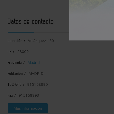
Datos de contacto
Velázquez 150
Dirección /
28002
CP /
Madrid
Provincia /
MADRID
Población /
915158890
Teléfono /
915158893
Fax /
Más información