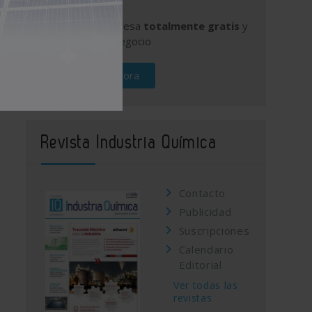
Publique su empresa
totalmente gratis
y
promocione su negocio
Regístrese ahora
Revista Industria Química
Contacto
Publicidad
Suscripciones
Calendario
Editorial
Ver todas las
revistas